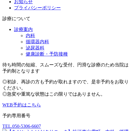
お知らせ
プライバシーポリシー
診療について
診療案内
内科
循環器内科
泌尿器科
健康診断・予防接種
待ち時間の短縮、スムーズな受付、円滑な診療のため
当院は
予約制となります
◎初診、再診の方も予約が取れますので、是非予約をお取り
ください。
◎急変や重篤な状態はこの限りではありません。
WEB予約はこちら
予約専用番号
TEL.
050-5306-6607