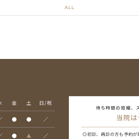
ALL
木
金
土
日/祝
待ち時間の短縮、
当院は
／
●
●
／
◎初診、再診の方も予約が
／
●
▲
／