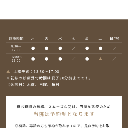
診療時間
月
火
水
木
金
土
日/祝
8:30～
●
●
●
／
●
●
／
12:00
15:00～
●
●
●
／
●
▲
／
18:00
▲
土曜午後：13:30～17:00
※初診の診療受付時間は終了30分前までです。
【休診日】木曜、日曜、祝日
待ち時間の短縮、スムーズな受付、円滑な診療のため
当院は予約制となります
◎初診、再診の方も予約が取れますので、是非予約をお取