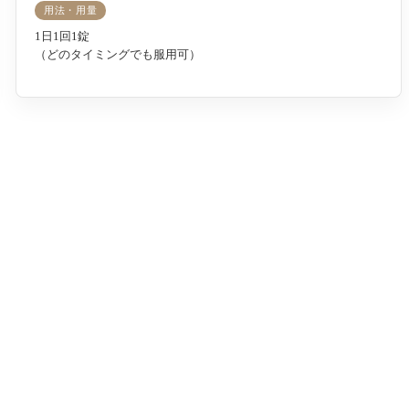
用法・用量
1日1回1錠
（どのタイミングでも服用可）