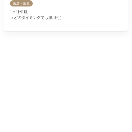
用法・用量
1日1回1錠
（どのタイミングでも服用可）