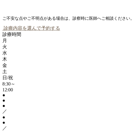
ご不安な点やご不明点がある場合は、診察時に医師へご相談ください
診療内容を選んで予約する
診療時間
月
火
水
木
金
土
日/祝
8:30～
12:00
●
●
●
／
●
●
／